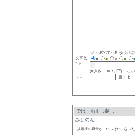
<A>,<FONT>,<B>タ
文字色
■
■
■
■
File
大きさ300KB以下( jpg, gif, jp
Pass
では お引っ越し
みしのん
掲示板の容量が いっぱいになった