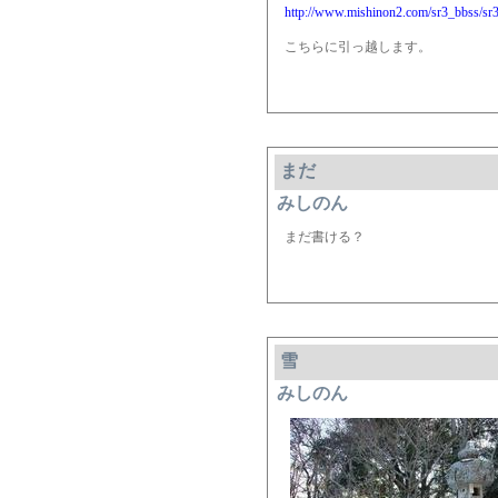
http://www.mishinon2.com/sr3_bbss/sr3
こちらに引っ越します。
まだ
みしのん
まだ書ける？
雪
みしのん