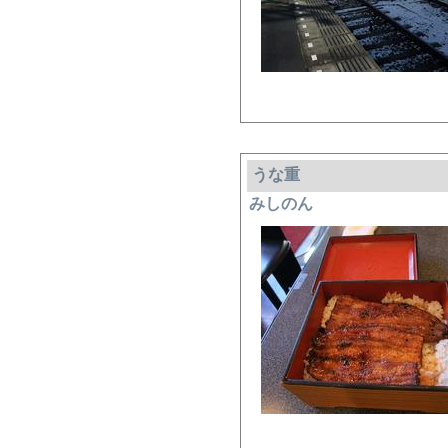
うな重
みしのん