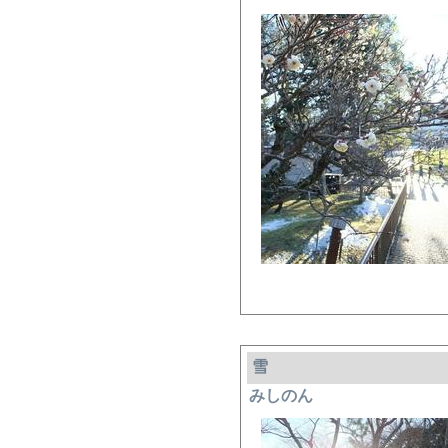
雪
みしのん