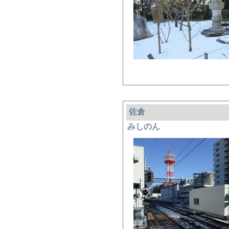
佐倉
みしのん