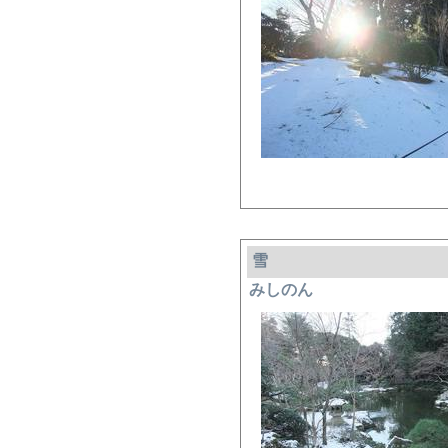
雪
みしのん