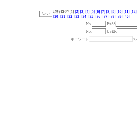
現行ログ
/ [
1
]
[
2
]
[
3
]
[
4
]
[
5
]
[
6
]
[
7
]
[
8
]
[
9
]
[
10
]
[
11
]
[
12
]
[
30
]
[
31
]
[
32
]
[
33
]
[
34
]
[
35
]
[
36
]
[
37
]
[
38
]
[
39
]
[
40
]
No.
PASS
No.
USER
キーワード
ス