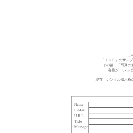
こ
「ＪＫＦ」のサンプ
その後 「写真の
容量が いっぱ
現在 レンタル掲示板
Name
E-Mail
U R L
Title
Message