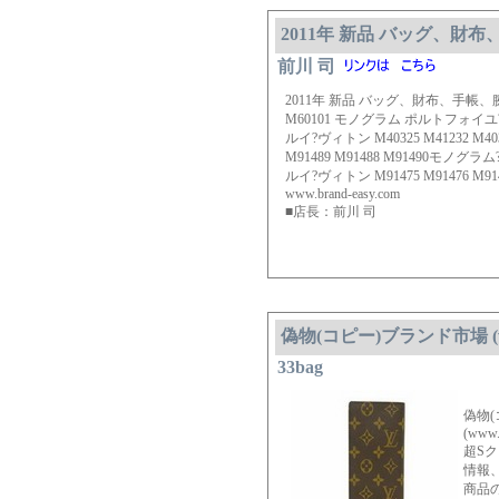
2011年 新品 バッグ、財布、
前川 司
2011年 新品 バッグ、財布、手帳、腕時計
M60101 モノグラム ポルトフォ
ルイ?ヴィトン M40325 M41232 
M91489 M91488 M91490モ
ルイ?ヴィトン M91475 M91476 M914
www.brand-easy.com
■店長：前川 司
偽物(コピー)ブランド市場 (www
33bag
偽物
(www.
超S
情報
商品