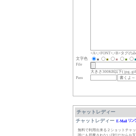
<A>,<FONT>,<B>タ
文字色
■
■
■
■
File
大きさ300KB以下( jpg, gif, jp
Pass
チャットレディー
チャットレディー
E-Mail
無料で利用出来る２ショットチャッ
誰にも邪魔されない1対1だからお