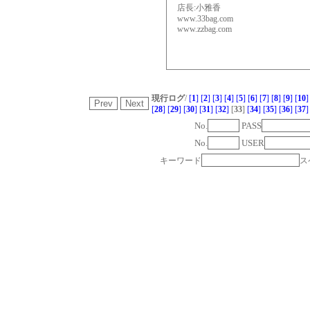
店長:小雅香
www.33bag.com
www.zzbag.com
現行ログ
/
[
1
]
[
2
]
[
3
]
[
4
]
[
5
]
[
6
]
[
7
]
[
8
]
[
9
]
[
10
]
[
28
]
[
29
]
[
30
]
[
31
]
[
32
]
[
33
]
[
34
]
[
35
]
[
36
]
[
37
]
No.
PASS
No.
USER
キーワード
ス