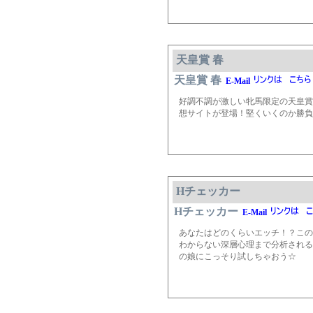
天皇賞 春
天皇賞 春
E-Mail
好調不調が激しい牝馬限定の天皇賞
想サイトが登場！堅くいくのか勝負
Hチェッカー
Hチェッカー
E-Mail
あなたはどのくらいエッチ！？この
わからない深層心理まで分析される
の娘にこっそり試しちゃおう☆