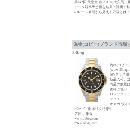
第142回 天皇賞 春 2011の大
データ競馬予想術を結果で証明！弊
のレース展開から見える穴場とは！
偽物(コピー)ブランド市場 (www
33bag
偽物(コピー
(www.33bag.
超Sクラス優
新品入荷、送
商品の数量
価格は低い
ロレックス 
ティエ
オメガ ヴィ
バッグ、財布注文特恵中
店長:小雅香
www.33bag.com
www.zzbag.com