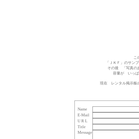
こ
「ＪＫＦ」のサンプ
その後 「写真の
容量が いっぱ
現在 レンタル掲示板
Name
E-Mail
U R L
Title
Message