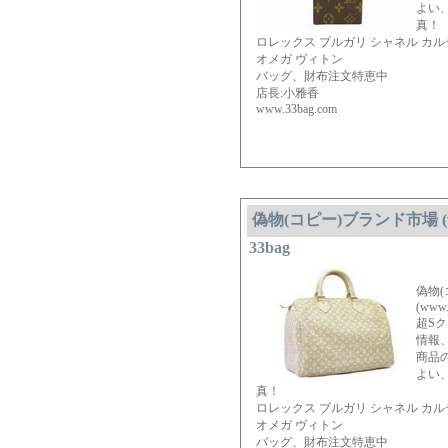
よい
真！
ロレックス ブルガリ シャネル カ
オメガ ヴィトン
バッグ、財布注文特恵中
店長:小雅香
www.33bag.com
偽物(コピー)ブランド市場 (www
33bag
偽物
(www.
超S
情報
商品
よい
真！
ロレックス ブルガリ シャネル カ
オメガ ヴィトン
バッグ、財布注文特恵中