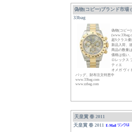
偽物(コピー)ブランド市場 (www
33bag
偽物(コピー
(www.33bag.
超Sクラス優
新品入荷、送
商品の数量
価格は低い
ロレックス 
ティエ
オメガ ヴィ
バッグ、財布注文特恵中
www.33bag.com
www.zzbag.com
天皇賞 春 2011
天皇賞 春 2011
E-Mail