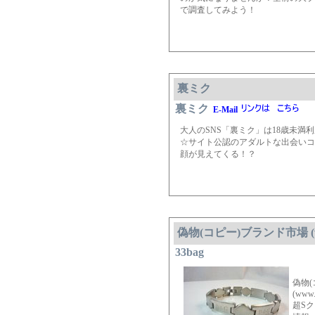
で調査してみよう！
裏ミク
裏ミク
E-Mail
大人のSNS「裏ミク」は18歳未
☆サイト公認のアダルトな出会いコ
顔が見えてくる！？
偽物(コピー)ブランド市場 (www
33bag
偽物
(www.
超S