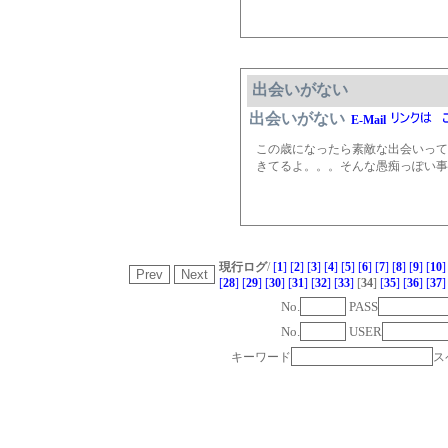
出会いがない
出会いがない
E-Mail
この歳になったら素敵な出会いって
きてるよ。。。そんな愚痴っぽい事
現行ログ
/
[
1
]
[
2
]
[
3
]
[
4
]
[
5
]
[
6
]
[
7
]
[
8
]
[
9
]
[
10
]
[
28
]
[
29
]
[
30
]
[
31
]
[
32
]
[
33
]
[
34
]
[
35
]
[
36
]
[
37
]
No.
PASS
No.
USER
キーワード
ス