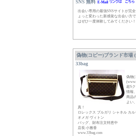
SNS 無料
E-Mail
出会い専用の最強SNSサイトが完
ょっと変わった新感覚な出会い方で
はぜひ一度体験してみてください！
偽物(コピー)ブランド市場 (www
33bag
偽物
(www.
超S
情報
商品
よい
真！
ロレックス ブルガリ シャネル カ
オメガ ヴィトン
バッグ、財布注文特恵中
店長:小雅香
www.33bag.com