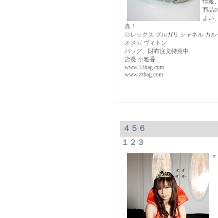
情報
商品
よい
真！
ロレックス ブルガリ シャネル カ
オメガ ヴィトン
バッグ、財布注文特恵中
店長:小雅香
www.33bag.com
www.zzbag.com
４５６
１２３
７