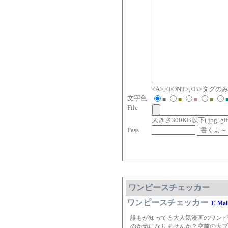
<A>,<FONT>,<B>タ
文字色
■
■
■
■
File
大きさ300KB以下( jpg, gif, jp
Pass
ワンピースチェッカー
ワンピースチェッカー
E-Mai
誰もが知ってる大人気漫画のワンピ
のか気になりませんか？空前の大ブ