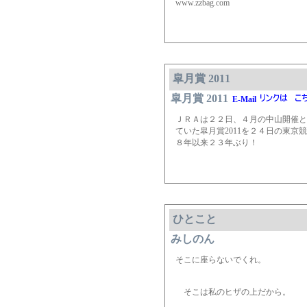
www.zzbag.com
皐月賞 2011
皐月賞 2011
E-Mail
ＪＲＡは２２日、４月の中山開催と
ていた皐月賞2011を２４日の東
８年以来２３年ぶり！
ひとこと
みしのん
そこに座らないでくれ
そこは私のヒザの上だから。