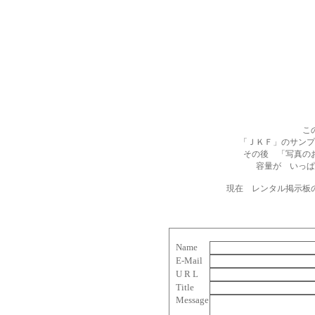
こ
「ＪＫＦ」のサンプ
その後 「写真の
容量が いっぱ
現在 レンタル掲示板
Name
E-Mail
U R L
Title
Message