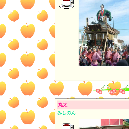
丸太
みしのん