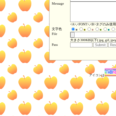
Message
<A>,<FONT>,<B>タグのみ
文字色
■
■
■
■
■
File
大きさ300KB以下( jpg, gif, jpeg, p
Pass
アイコンは