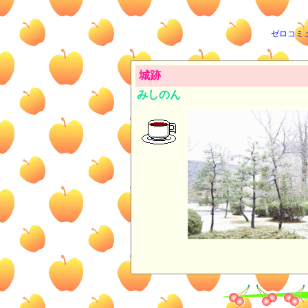
ゼロコミ
城跡
みしのん