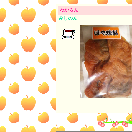
わからん
みしのん