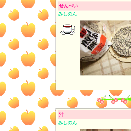
せんべい
みしのん
汁
みしのん