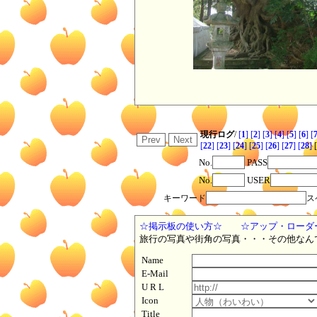
現行ログ
/
[
1
]
[
2
]
[
3
]
[
4
]
[
5
]
[
6
]
[
[
22
]
[
23
]
[
24
]
[
25
]
[
26
]
[
27
]
[
28
]
[
No.
PASS
No.
USER
キーワード
ス
☆掲示板の使い方☆
☆アップ・ロ
旅行の写真や街角の写真・・・その他なん
Name
E-Mail
U R L
Icon
Title