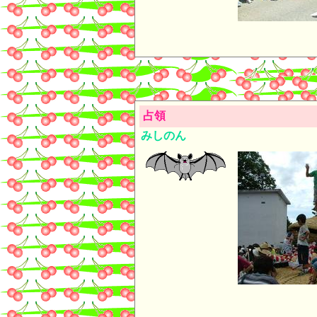
占領
みしのん