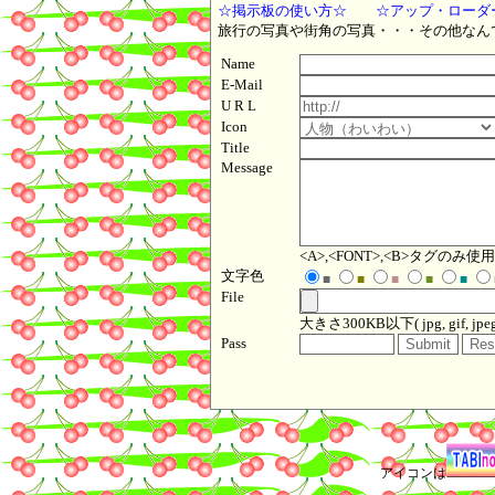
☆掲示板の使い方☆
☆アップ・ロ
旅行の写真や街角の写真・・・その他なん
Name
E-Mail
U R L
Icon
Title
Message
<A>,<FONT>,<B>タグのみ
文字色
■
■
■
■
■
File
大きさ300KB以下( jpg, gif, jpeg, p
Pass
アイコンは