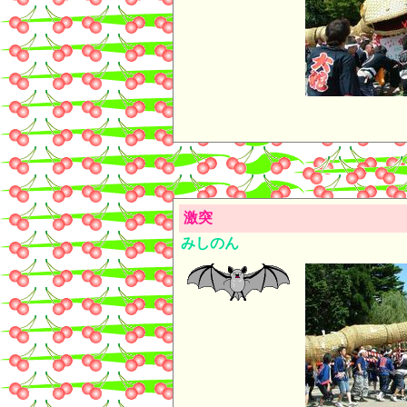
激突
みしのん