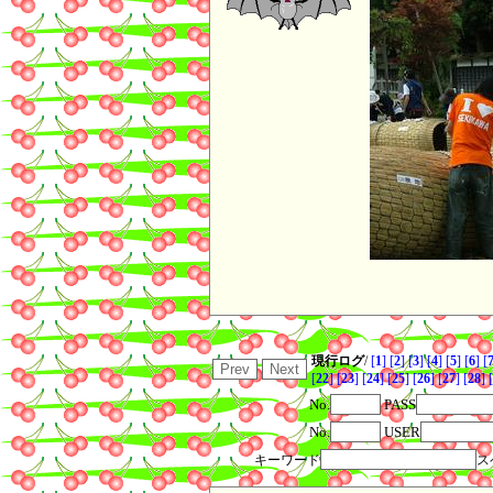
現行ログ
/
[
1
]
[
2
]
[
3
]
[
4
]
[
5
]
[
6
]
[
[
22
]
[
23
]
[
24
]
[
25
]
[
26
]
[
27
]
[
28
]
[
No.
PASS
No.
USER
キーワード
ス