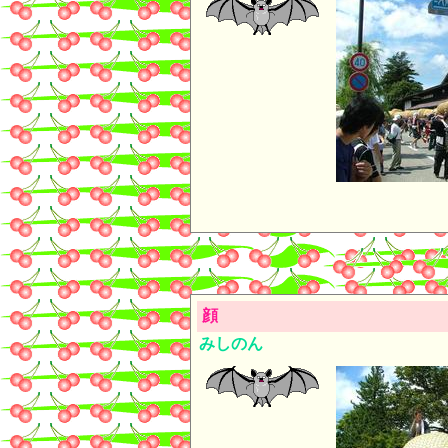
顔
みしのん