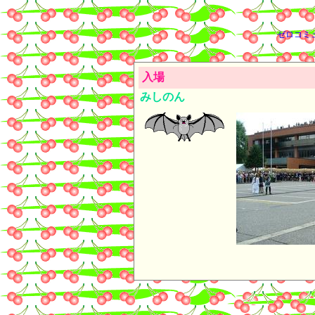
ゼロコミ
入場
みしのん