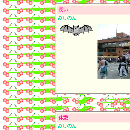
長い
みしのん
休憩
みしのん