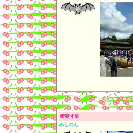
衝突寸前
みしのん