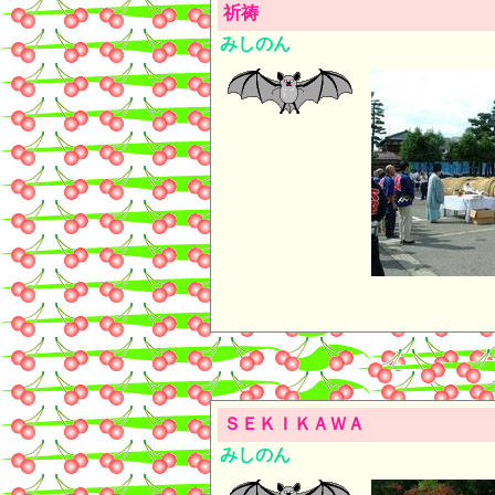
祈祷
みしのん
ＳＥＫＩＫＡＷＡ
みしのん