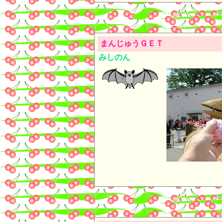
まんじゅうＧＥＴ
みしのん