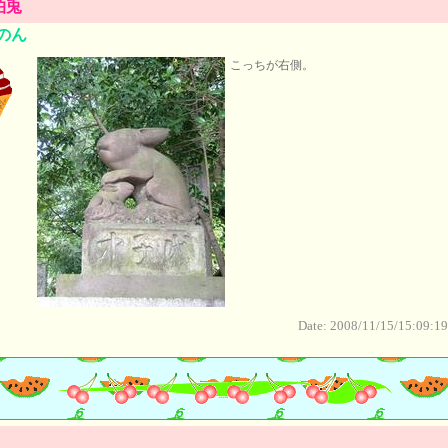
狛兎
のん
こっちが右側。
Date: 2008/11/15/15:09:19