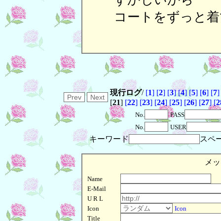
コートをずっと着
現行ログ
/
[
1
]
[
2
]
[
3
]
[
4
]
[
5
]
[
6
]
[
7
]
[
21
]
[
22
]
[
23
]
[
24
]
[
25
]
[
26
]
[
27
]
[
2
No.
PASS
No.
USER
キーワード
スペ
メッ
Name
E-Mail
U R L
Icon
Icon
Title