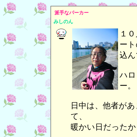
派手なパーカー
みしのん
１０
ート
込ん
ハロ
ー。
日中は、他者があ
て、
暖かい日だったか