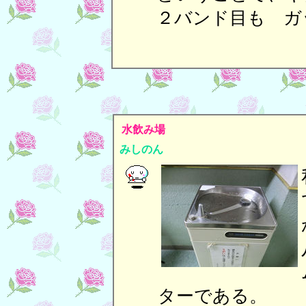
２バンド目も ガ
水飲み場
みしのん
ターである。