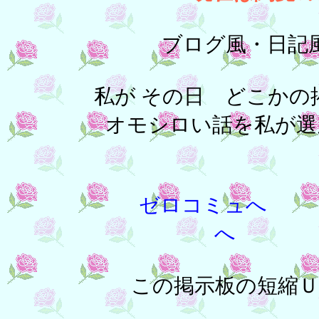
ブログ風・日記
私が その日 どこかの
オモシロい話を私が選
ゼロコミュへ
へ
この掲示板の短縮ＵＲＬは、h