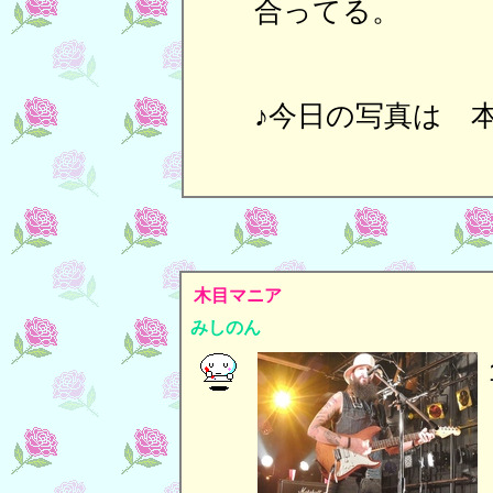
合ってる。
♪今日の写真は 
木目マニア
みしのん