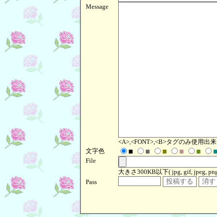
Message
<A>,<FONT>,<B>タグのみ使用出
文字色
■
■
■
■
■
File
大きさ300KB以下( jpg, gif, jpeg, png, 
Pass