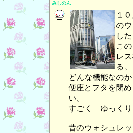
みしのん
１０
のウ
した
この
レス
る。
どんな機能なのか
便座とフタを閉め
い。
すごく ゆっくり
昔のウォシュレッ