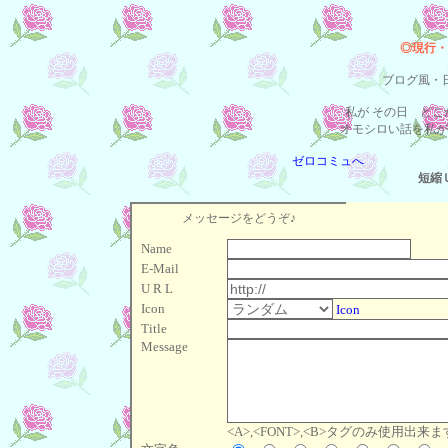
◎現行・
ブログ風・
私が その日 ど
オモシロい話を私が
ゼロコミュへ
短縮
メッセージをどうぞ♪
Name
E-Mail
U R L
Icon
Icon
Title
Message
<A>,<FONT>,<B>タグのみ使用出来