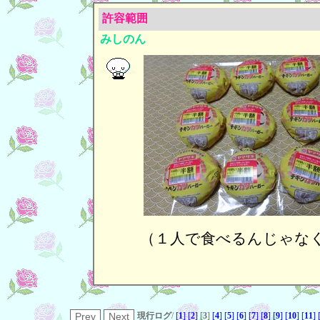
許容範囲
みしのん
（１人で食べるんじゃな
現行ログ
/
[
1
]
[
2
]
[
3
]
[
4
]
[
5
]
[
6
]
[
7
]
[
8
]
[
9
]
[
10
]
[
11
]