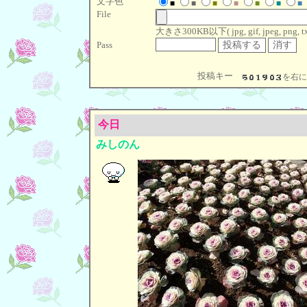
文字色
■
■
■
■
■
■
■
File
大きさ300KB以下( jpg, gif, jpeg, png, txt
Pass
投稿キー
を右
今日
みしのん