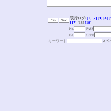
現行ログ
/
[
1
]
[
2
]
[
3
]
[
4
]
[
[
17
]
[
18
]
[
19
]
No.
PASS
No.
USER
キーワード
スペ