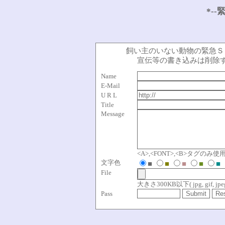
*--
飼い主のいない動物の緊急Ｓ
宣伝等の書き込みは削除
Name
E-Mail
U R L
Title
Message
<A>,<FONT>,<B>タグのみ
文字色
■
■
■
■
■
File
大きさ300KB以下( jpg, gif, jpeg, 
Pass